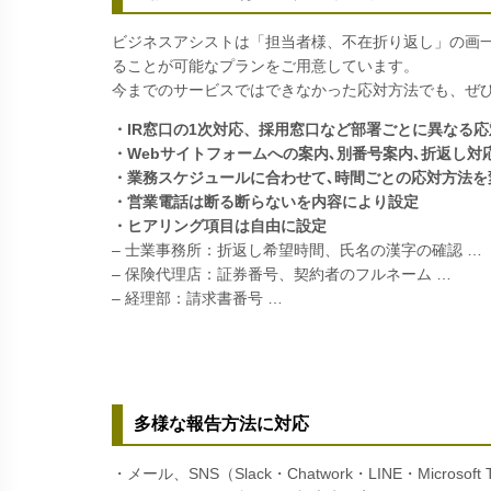
ビジネスアシストは「担当者様、不在折り返し」の画
ることが可能なプランをご用意しています。
今までのサービスではできなかった応対方法でも、ぜ
・IR窓口の1次対応、採用窓口など部署ごとに異なる
・Webサイトフォームへの案内､別番号案内､折返し対
・業務スケジュールに合わせて､時間ごとの応対方法を
・営業電話は断る断らないを内容により設定
・ヒアリング項目は自由に設定
– 士業事務所：折返し希望時間、氏名の漢字の確認 …
– 保険代理店：証券番号、契約者のフルネーム …
– 経理部：請求書番号 …
多様な報告方法に対応
・メール、SNS（Slack・Chatwork・LINE・Microsof