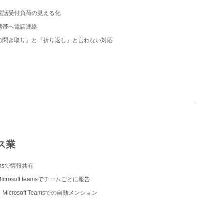
電話受付負荷の見える化
携帯へ電話連絡
の聞き取り』と『折り返し』と言わない対応
ス業
Teamsで情報共有
rosoft teamsでチームごとに報告
icrosoft Teamsでの自動メンション