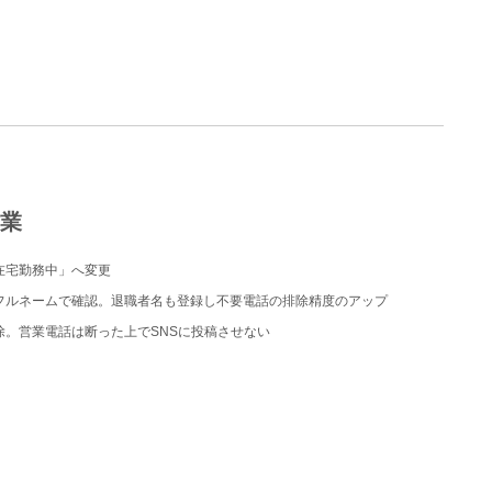
作業
在宅勤務中」へ変更
フルネームで確認。退職者名も登録し不要電話の排除精度のアップ
。営業電話は断った上でSNSに投稿させない