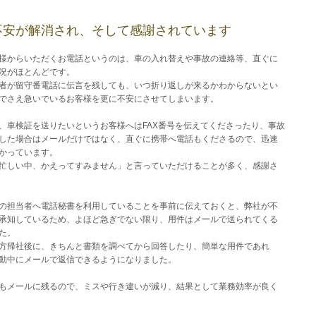
不安が解消され、そして感謝されています
様からいただくお電話というのは、車の入れ替えや事故の連絡等、直ぐに
況がほとんどです。
者が留守番電話に伝言を残しても、いつ折り返しが来るかわからないとい
でさえ急いでいるお客様を更に不安にさせてしまいます。
、車検証を送りたいというお客様へはFAX番号を伝えてくださったり、事故
した場合はメールだけではなく、直ぐに携帯へ電話もくださるので、迅速
かっています。
忙しい中、かえってすみません」と言っていただけることが多く、感謝さ
の担当者へ電話秘書を利用していることを事前に伝えておくと、弊社が不
承知しているため、よほど急ぎでない限り、用件はメールで送られてくる
た。
方帰社後に、きちんと書類を調べてから回答したり、簡単な用件であれ
動中にメールで返信できるようになりました。
もメールに残るので、ミスや行き違いが減り、結果として業務効率が良く