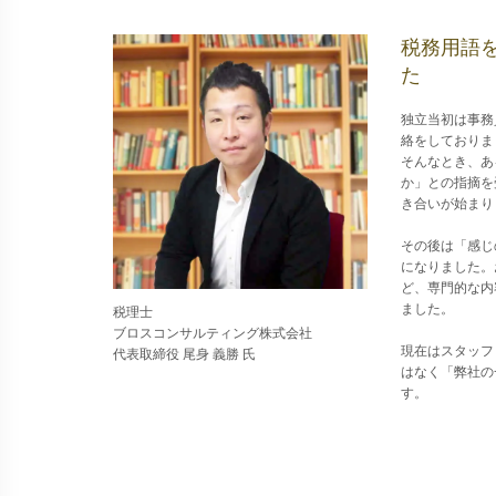
税務用語
た
独立当初は事務
絡をしておりま
そんなとき、あ
か」との指摘を
き合いが始まり
その後は「感じ
になりました。
ど、専門的な内
ました。
税理士
ブロスコンサルティング株式会社
現在はスタッフ
代表取締役 尾身 義勝 氏
はなく「弊社の
す。