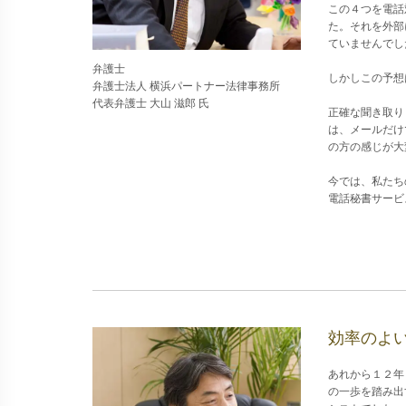
この４つを電話
た。それを外部
ていませんでし
弁護士
しかしこの予想
弁護士法人 横浜パートナー法律事務所
代表弁護士 大山 滋郎 氏
正確な聞き取り
は、メールだけ
の方の感じが大
今では、私たち
電話秘書サービ
効率のよ
あれから１２年
の一歩を踏み出