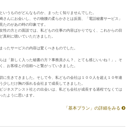
というものがどんなものか、まったく知りませんでした。
崎さんにお会いし、その物腰の柔らかさとは反面、「電話秘書サービス」
見たのがあの時の印象です。
女性の方との面談では、私どもの仕事の内容ばかりでなく、これからの目
ど真剣に聴いていただきました。
まったサービスの内容は驚くべきものでした。
らは「新しく入った秘書の方？事務員さん？、とても感じいいね！」。そ
く、お客様との信頼へと繋がっていきました。
切に生きてきました。そして今、私どもの会社は１００人を超え１０年連
う少しだけ胸の張れる会社まで成長してきました。
ビジネスアシスト社との出会いは、私ども会社が成長する過程でなくては
ったように思います。
「基本プラン」の詳細をみる