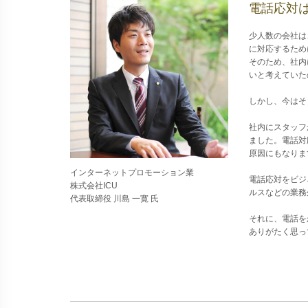
電話応対
少人数の会社は
に対応するため
そのため、社内
いと考えていた
しかし、今はそ
社内にスタッフ
ました。電話対
原因にもなりま
インターネットプロモーション業
電話応対をビジ
株式会社ICU
ルスなどの業務
代表取締役 川島 一寛 氏
それに、電話を
ありがたく思っ