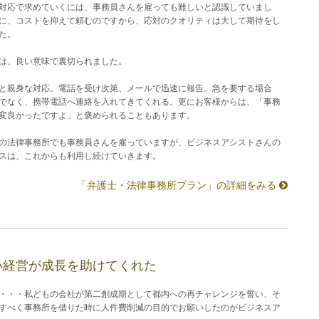
対応で求めていくには、事務員さんを雇っても難しいと認識していまし
に、コストを抑えて頼むのですから、応対のクオリティは大して期待をし
た。
は、良い意味で裏切られました。
と親身な対応。電話を受け次第、メールで迅速に報告。急を要する場合
でなく、携帯電話へ連絡を入れてきてくれる。更にお客様からは、「事務
変良かったですよ」と褒められることもあります。
の法律事務所でも事務員さんを雇っていますが、ビジネスアシストさんの
スは、これからも利用し続けていきます。
「弁護士・法律事務所プラン」の詳細をみる
い経営が成長を助けてくれた
・・・私どもの会社が第二創成期として都内への再チャレンジを誓い、そ
すべく事務所を借りた時に人件費削減の目的でお願いしたのがビジネスア