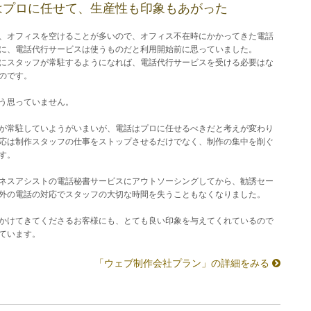
はプロに任せて、生産性も印象もあがった
、オフィスを空けることが多いので、オフィス不在時にかかってきた電話
に、電話代行サービスは使うものだと利用開始前に思っていました。
にスタッフが常駐するようになれば、電話代行サービスを受ける必要はな
のです。
う思っていません。
が常駐していようがいまいが、電話はプロに任せるべきだと考えが変わり
応は制作スタッフの仕事をストップさせるだけでなく、制作の集中を削ぐ
す。
ネスアシストの電話秘書サービスにアウトソーシングしてから、勧誘セー
外の電話の対応でスタッフの大切な時間を失うこともなくなりました。
かけてきてくださるお客様にも、とても良い印象を与えてくれているので
ています。
「ウェブ制作会社プラン」の詳細をみる