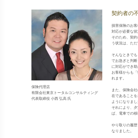
契約者の
損害保険のお客
対応が必要な状
そのため、契約
う状況は、ただ
そんなときでも
でお急ぎと判断
に対応ができ助
お客様からも「
れます。
保険代理店
また、保険会社
有限会社東京トータルコンサルティング
在であることを
代表取締役 小西 弘高 氏
ようになりまし
それにより、夕
ば、電車での移
やり取りの履歴
なりました。