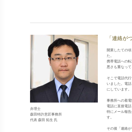
「連絡が
開業したての頃
た。
携帯電話への転
悪さも重なって
そこで電話代行
いました。電話
にしています。
事務所への着電
電話に直接電話
弁理士
特にメール報告
森田特許意匠事務所
す。
代表 森田 拓生 氏
その後「連絡が