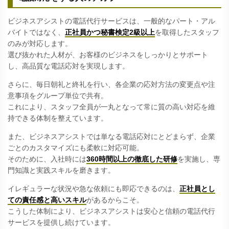
ビジネスアシストの電話代行サービスは、一般的なパート・アル
バイトではなく、
正社員かつ秘書検定2級以上
を取得したスタッフ
のみが対応します。
選び抜かれた人材が、お客様のビジネスをしっかりとサポート
し、高品質な電話応対を実現します。
さらに、毎日朝礼と終礼を行い、各企業の応対方法の変更点や注
意事項をグループ単位で共有。
これにより、スタッフ全員が一丸となって常に質の高い対応を維
持できる体制を整えています。
また、ビジネスアシストでは単なる電話応対にとどまらず、企業
ごとのカスタマイズにも柔軟に対応可能。
そのために、入社時には
360時間以上の徹底した研修
を実施し、専
門知識と実践スキルを磨きます。
イレギュラーな状況や急な依頼にも即応できるのは、
正社員とし
ての責任感と高いスキル
があるからこそ。
こうした体制により、ビジネスアシストは安心と信頼の電話代行
サービスを提供し続けています。