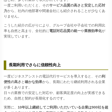
一度ご利用いただくと、その
サービス品質の高さと安定した応対
力
から、社内の他部署や関連会社にも紹介されることが少なくあ
りません。
こうした紹介の広がりにより、グループ会社や子会社での利用比
率も自然と高まり、全社的に
電話対応品質の統一
や
業務効率化
が
実現しています。
長期利用でさらに信頼性向上
一度ビジネスアシストの電話代行サービスを導入すると、その
利
便性の高さ
と
確かな効果
から、長期にわたり継続利用される企業
が多くあります。
日々の業務での安定した対応や、顧客満足度の向上が実感できる
ため、自然と契約が長期化するのです。
実際に、
10年以上継続してご利用いただいている企業は900社を超