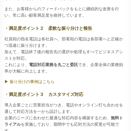
また、お客様からのフィードバックをもとに継続的な改善を行
い、常に高い顧客満足度を維持しています。
・満足度ポイント２ 柔軟な振り分けと報告
社員宛の指名電話は各社員へ、部署宛の電話は各部署へと正確か
つ迅速に振り分けます。
加えて、電話終了後の報告先の選択や処理もすべてビジネスアシ
ストが対応。
これにより、
電話対応業務を丸ごと委託
でき、企業全体の業務効
率が大幅に向上します。
▶ 振り分けの事例はこちら
・満足度ポイント３ カスタマイズ対応
導入企業ごとに営業担当がつき、電話やオンライン打ち合わせを
通して対応方法を一から設計します。
企業のニーズに合わせた最適な対応内容を構築するため、
無料ト
ライアル
を実施しており、期間中でも応対方法の変更が可能で
す。