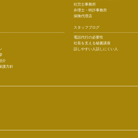
社労士事務所
弁理士・特許事務所
保険代理店
スタッフブログ
電話代行の必要性
社長を支える秘書講座
ン
話しやすい人話しにくい人
拶
紹介
保護方針