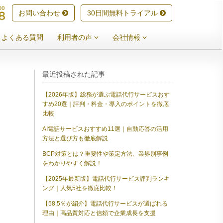
お問い合わせ
30日間無料トライアル
よくある質問
利用者の声
会社情報
最近投稿された記事
【2026年版】総務が選ぶ電話代行サービスおす
すめ20選｜評判・料金・導入のポイントを徹底
比較
AI電話サービスおすすめ11選｜自動応答の活用
方法と選び方も徹底解説
BCP対策とは？重要性や策定方法、業界別事例
をわかりやすく解説！
【2025年最新版】電話代行サービス評判ランキ
ング｜人気5社を徹底比較！
【58.5％が紹介】電話代行サービスが選ばれる
理由｜高品質対応と信頼で企業成長を支援