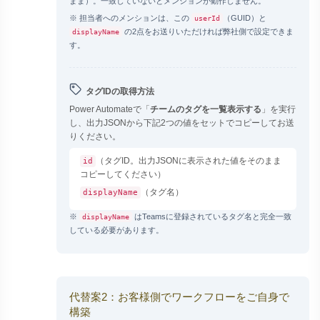
まま）。一致していないとメンションが動作しません。
※ 担当者へのメンションは、この
（GUID）と
userId
の2点をお送りいただければ弊社側で設定できま
displayName
す。
タグIDの取得方法
Power Automateで「
チームのタグを一覧表示する
」を実行
し、出力JSONから下記2つの値をセットでコピーしてお送
りください。
（タグID。出力JSONに表示された値をそのまま
id
コピーしてください）
（タグ名）
displayName
※
はTeamsに登録されているタグ名と完全一致
displayName
している必要があります。
代替案2：お客様側でワークフローをご自身で
構築