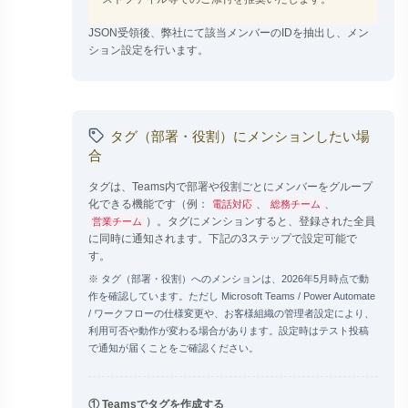
JSON受領後、弊社にて該当メンバーのIDを抽出し、メン
ション設定を行います。
タグ（部署・役割）にメンションしたい場
合
タグは、Teams内で部署や役割ごとにメンバーをグループ
化できる機能です（例：
、
、
電話対応
総務チーム
）。タグにメンションすると、登録された全員
営業チーム
に同時に通知されます。下記の3ステップで設定可能で
す。
※ タグ（部署・役割）へのメンションは、2026年5月時点で動
作を確認しています。ただし Microsoft Teams / Power Automate
/ ワークフローの仕様変更や、お客様組織の管理者設定により、
利用可否や動作が変わる場合があります。設定時はテスト投稿
で通知が届くことをご確認ください。
① Teamsでタグを作成する