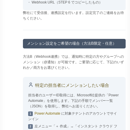
・ Webhook URL（STEP 6 でコピーしたもの）
弊社にて受信後、連携設定を行います。設定完了のご連絡をお待
ちください。
メンション設定をご希望の場合（方法B限定・任意）
方法B（Webhook連携）では、通知時に特定の方やグループへの
メンション（@通知）が可能です。ご要望に応じて、下記のいず
れか／両方をお選びください。
特定の担当者にメンションしたい場合
担当者のユーザーID取得には、Microsoft社提供の「Power
Automate」を使用します。下記の手順でメンバー一覧
（JSON）を取得し、弊社へお送りください。
Power Automate
に対象テナントのアカウントでサイ
1
ンイン
左メニュー「＋ 作成」→「インスタント クラウド フ
2