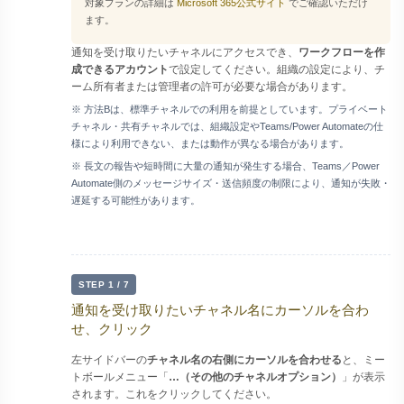
対象プランの詳細は
Microsoft 365公式サイト
でご確認いただけ
ます。
通知を受け取りたいチャネルにアクセスでき、
ワークフローを作
成できるアカウント
で設定してください。組織の設定により、チ
ーム所有者または管理者の許可が必要な場合があります。
※ 方法Bは、標準チャネルでの利用を前提としています。プライベート
チャネル・共有チャネルでは、組織設定やTeams/Power Automateの仕
様により利用できない、または動作が異なる場合があります。
※ 長文の報告や短時間に大量の通知が発生する場合、Teams／Power
Automate側のメッセージサイズ・送信頻度の制限により、通知が失敗・
遅延する可能性があります。
STEP 1 / 7
通知を受け取りたいチャネル名にカーソルを合わ
せ、クリック
左サイドバーの
チャネル名の右側にカーソルを合わせる
と、ミー
トボールメニュー「
…（その他のチャネルオプション）
」が表示
されます。これをクリックしてください。