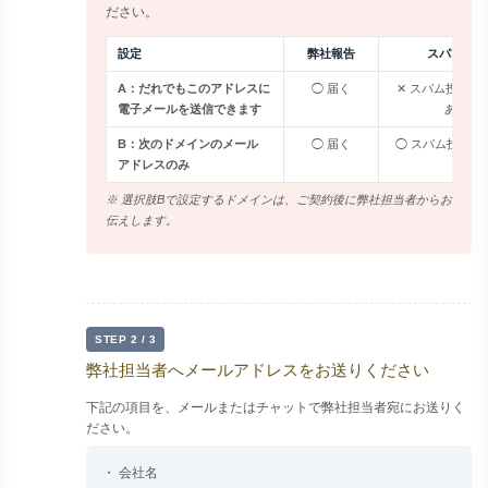
ださい。
設定
弊社報告
スパム対策
A：だれでもこのアドレスに
◯ 届く
✕ スパム投稿の
電子メールを送信できます
あり
B：次のドメインのメール
◯ 届く
◯ スパム投稿を
アドレスのみ
※ 選択肢Bで設定するドメインは、ご契約後に弊社担当者からお
伝えします。
STEP 2 / 3
弊社担当者へメールアドレスをお送りください
下記の項目を、メールまたはチャットで弊社担当者宛にお送りく
ださい。
・ 会社名