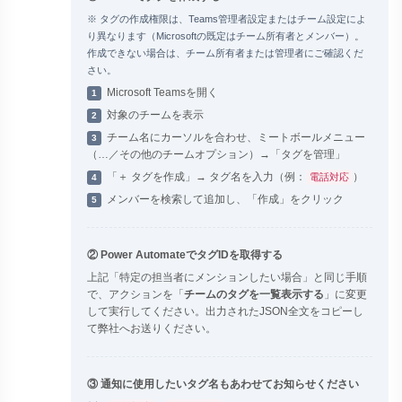
※ タグの作成権限は、Teams管理者設定またはチーム設定によ
り異なります（Microsoftの既定はチーム所有者とメンバー）。
作成できない場合は、チーム所有者または管理者にご確認くだ
さい。
Microsoft Teamsを開く
1
対象のチームを表示
2
チーム名にカーソルを合わせ、ミートボールメニュー
3
（…／その他のチームオプション）→「タグを管理」
「＋ タグを作成」→ タグ名を入力（例：
）
電話対応
4
メンバーを検索して追加し、「作成」をクリック
5
② Power AutomateでタグIDを取得する
上記「特定の担当者にメンションしたい場合」と同じ手順
で、アクションを「
チームのタグを一覧表示する
」に変更
して実行してください。出力されたJSON全文をコピーし
て弊社へお送りください。
③ 通知に使用したいタグ名もあわせてお知らせください