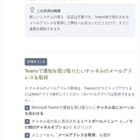
この方式の特長
新しいシステムの導入・設定は不要です。Teams側で発行される
メールアドレスを取得して弊社へお伝えいただくだけで、すぐに
連携を開始できます。
STEP 1 / 3
Teamsで通知を受け取りたいチャネルのメールアド
レスを取得
※ チャネルのメールアドレス取得は、Teamsのデスクトップアプリま
たはWebアプリで操作してください（モバイルアプリでは取得できませ
ん）。
Microsoft Teamsで通知を受け取りたい
チャネル名にカーソル
1
を合わせる
チャネル名の右に表示される
ミートボールメニュー（…／そ
2
の他のチャネルオプション）
をクリック
メニューから「
メールアドレスを取得
」を選択
3