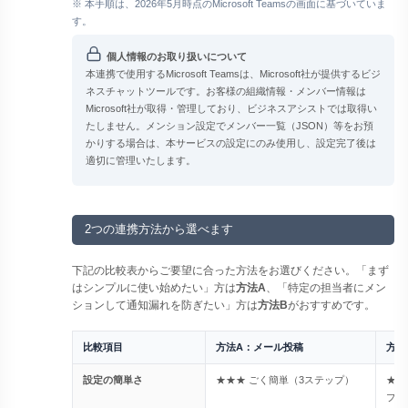
※ 本手順は、2026年5月時点のMicrosoft Teamsの画面に基づいていま
す。
個人情報のお取り扱いについて
本連携で使用するMicrosoft Teamsは、Microsoft社が提供するビジ
ネスチャットツールです。お客様の組織情報・メンバー情報は
Microsoft社が取得・管理しており、ビジネスアシストでは取得い
たしません。メンション設定でメンバー一覧（JSON）等をお預
かりする場合は、本サービスの設定にのみ使用し、設定完了後は
適切に管理いたします。
2つの連携方法から選べます
下記の比較表からご要望に合った方法をお選びください。「まず
はシンプルに使い始めたい」方は
方法A
、「特定の担当者にメン
ションして通知漏れを防ぎたい」方は
方法B
がおすすめです。
比較項目
方法A：メール投稿
方法
設定の簡単さ
★★★ ごく簡単（3ステップ）
★★
プ）