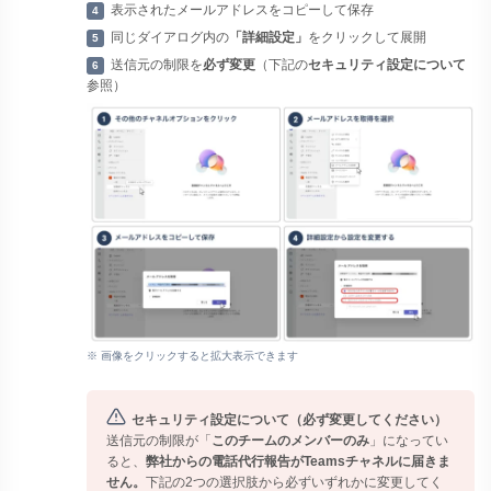
表示されたメールアドレスをコピーして保存
4
同じダイアログ内の
「詳細設定」
をクリックして展開
5
送信元の制限を
必ず変更
（下記の
セキュリティ設定について
6
参照）
※ 画像をクリックすると拡大表示できます
セキュリティ設定について（必ず変更してください）
送信元の制限が「
このチームのメンバーのみ
」になってい
ると、
弊社からの電話代行報告がTeamsチャネルに届きま
せん。
下記の2つの選択肢から必ずいずれかに変更してく