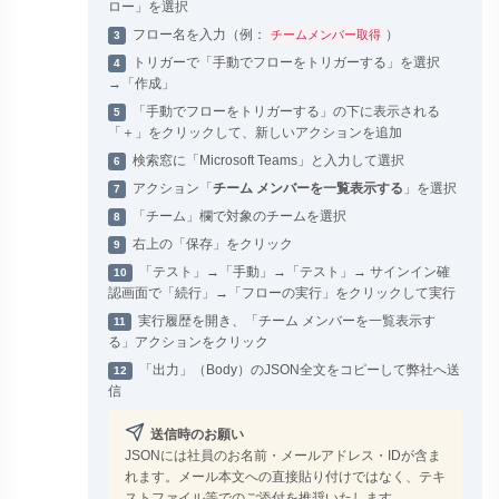
ロー」を選択
フロー名を入力（例：
）
チームメンバー取得
3
トリガーで「手動でフローをトリガーする」を選択
4
→「作成」
「手動でフローをトリガーする」の下に表示される
5
「＋」をクリックして、新しいアクションを追加
検索窓に「Microsoft Teams」と入力して選択
6
アクション「
チーム メンバーを一覧表示する
」を選択
7
「チーム」欄で対象のチームを選択
8
右上の「保存」をクリック
9
「テスト」→「手動」→「テスト」→ サインイン確
10
認画面で「続行」→「フローの実行」をクリックして実行
実行履歴を開き、「チーム メンバーを一覧表示す
11
る」アクションをクリック
「出力」（Body）のJSON全文をコピーして弊社へ送
12
信
送信時のお願い
JSONには社員のお名前・メールアドレス・IDが含ま
れます。メール本文への直接貼り付けではなく、テキ
ストファイル等でのご添付を推奨いたします。