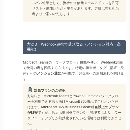
・ スパム対策として、弊社の送信元メールアドレスを許可
リストへ追加いただく場合があります。詳細は弊社担当
者よりご案内いたします。
方法B：Webhook連携で受け取る（メンション対応・高
機能）
Microsoft Teamsの「ワークフロー」機能を使い、Webhook経由
で受電内容を投稿する方式です。特定の担当者・タグ（部署・役
割）への
メンション通知
が可能で、関係者への通知漏れを防げま
す。
対象プランのご確認
方法Bは、Microsoft TeamsとPower Automate / ワークフロ
ーを利用できる法人向けMicrosoft 365環境でご利用いただ
けます。
Microsoft 365 Business Basic相当以上のプラン
が目安
ですが、Teams非同梱プランや、管理者により「ワー
クフロー」アプリが無効化されている環境では利用できませ
ん。