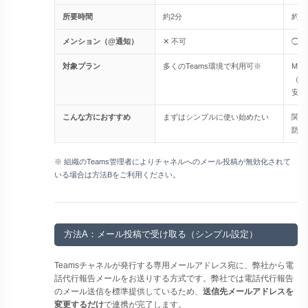
所要時間
約2分
約5
メンション（@通知）
✕ 不可
◯ 
対象プラン
多くのTeams環境で利用可※
Mic
（Bu
安）
こんな方におすすめ
まずはシンプルに使い始めたい
関係
防ぎ
※ 組織のTeams管理者によりチャネルへのメール投稿が無効化されて
いる場合は方法Bをご利用ください。
方法A：メール投稿で受け取る（シンプル設定）
Teamsチャネルが発行する専用メールアドレス宛に、弊社から電
話代行報告メールをお送りする方式です。弊社では電話代行報告
のメール送信を標準提供しているため、
送信先メールアドレスを
変更するだけ
で連携が完了します。