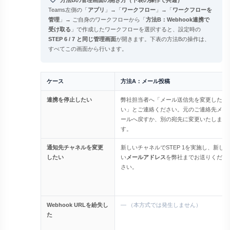
Teams左側の「
アプリ
」→「
ワークフロー
」→「
ワークフローを
管理
」→ ご自身のワークフローから「
方法B：Webhook連携で
受け取る
」で作成したワークフローを選択すると、設定時の
STEP 6 / 7 と同じ管理画面
が開きます。下表の方法Bの操作は、
すべてこの画面から行います。
ケース
方法A：メール投稿
連携を停止したい
弊社担当者へ「メール送信先を変更した
い」とご連絡ください。元のご連絡先メ
ールへ戻すか、別の宛先に変更いたしま
す。
通知先チャネルを変更
新しいチャネルでSTEP 1を実施し、新し
したい
い
メールアドレス
を弊社までお送りくだ
さい。
Webhook URLを紛失し
— （本方式では発生しません）
た