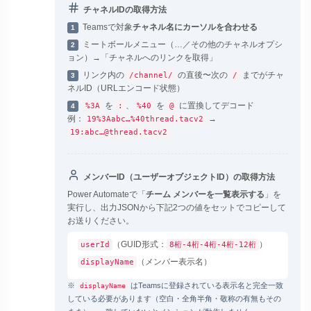
チャネルIDの取得方法
Teamsで対象
チャネル名にカーソルを合わせる
1
ミートボールメニュー（…／その他のチャネルオプシ
2
ョン）→「チャネルへのリンクを取得」
リンク内の
の直後〜次の
までがチャ
/channel/
/
3
ネルID（URLエンコード状態）
を
、
を
に置換してデコード
%3A
:
%40
@
4
例：
→
19%3Aabc…%40thread.tacv2
19:abc…@thread.tacv2
メンバーID（ユーザーオブジェクトID）の取得方法
Power Automateで「
チーム メンバーを一覧表示する
」を
実行し、出力JSONから下記2つの値をセットでコピーして
お送りください。
（GUID形式：
）
userId
8桁-4桁-4桁-4桁-12桁
（メンバー表示名）
displayName
※
はTeamsに登録されている表示名と完全一致
displayName
している必要があります（空白・全角半角・敬称の有無もその