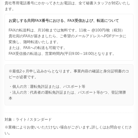
貴社専用電話番号にかかってきたお電話は、全て秘書スタッフが対応いたし
ます。
お貸しする共同FAX番号における、FAX受信および、転送について
FAXの転送料は、月10枚までは無料です。11枚～ @100円/枚（税別）
貴社宛のFAXが届きましたら、ご希望のメールアドレスへPDFデータに
変換し、随時転送いたします。
または、FAXへの転送も可能です。
FAX受信後の転送は、営業時間内(平日9:00～18:00)となります。
※最低2ヶ月申し込みからとなります。事業内容の確認と身分証明書のコ
ピーが必要です。
・個人の方 : 運転免許証または、パスポート等
・法人の方 : 代表者の運転免許証または、パスポート等かつ、登記簿謄
本
対象：ライト / スタンダード
※業種によりお使いいただけない場合がございます｡詳しくはお問合せくださ
い｡