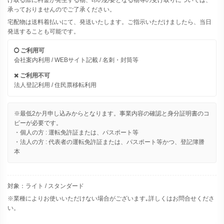
け取る際に料金が発生する物、印の必要となる物等の受け取りについては、
承っておりませんのでご了承ください。
宅配物は送料着払いにて、発送いたします。ご指示いただけましたら、当日
発送することも可能です。
ご利用可
会社案内利用 / WEBサイト記載 / 名刺・封筒等
ご利用不可
法人登記利用 / 住民票移転利用
※最低2か月申し込みからとなります。事業内容の確認と身分証明書のコ
ピーが必要です。
・個人の方 : 運転免許証または、パスポート等
・法人の方 : 代表者の運転免許証または、パスポート等かつ、登記簿謄
本
対象：ライト / スタンダード
※業種によりお使いいただけない場合がございます｡詳しくはお問合せくださ
い。